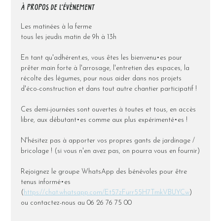
À PROPOS DE L'ÉVÈNEMENT
Les matinées à la ferme
tous les jeudis matin de 9h à 13h
En tant qu'adhérent.es, vous êtes les bienvenu•es pour 
prêter main forte à l'arrosage, l'entretien des espaces, la 
récolte des légumes, pour nous aider dans nos projets 
d'éco-construction et dans tout autre chantier participatif !
Ces demi-journées sont ouvertes à toutes et tous, en accès 
libre, aux débutant•es comme aux plus expérimenté•es !
N'hésitez pas à apporter vos propres gants de jardinage / 
bricolage ! (si vous n'en avez pas, on pourra vous en fournir)
Rejoignez le groupe WhatsApp des bénévoles pour être 
tenus informé•es 
(
https://chat.whatsapp.com/Et57zFurr55H7TmkVBUYCw
) 
ou contactez-nous au 06 26 76 75 00