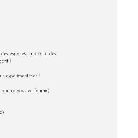
 des espaces, la récolte des 
atif !
us expérimenté•es !
 pourra vous en fournir)
00