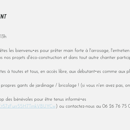
ENT
 13h
tes les bienvenu•es pour prêter main forte à l'arrosage, l'entretien
 nos projets d'éco-construction et dans tout autre chantier particip
tes à toutes et tous, en accès libre, aux débutant•es comme aux pl
propres gants de jardinage / bricolage ! (si vous n'en avez pas, on
p des bénévoles pour être tenus informé•es 
m/Et57zFurr55H7TmkVBUYCw
) ou contactez-nous au 06 26 76 75 