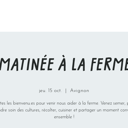
MATINÉE À LA FERM
jeu. 15 oct.
  |  
Avignon
tes les bienvenu.es pour venir nous aider à la ferme. Venez semer, p
dre soin des cultures, récolter, cuisiner et partager un moment conv
ensemble !