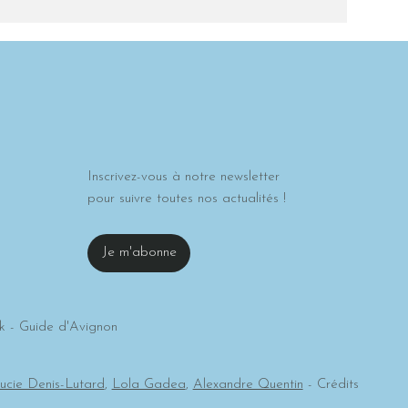
Inscrivez-vous à notre newsletter
pour suivre toutes nos actualités !
Je m'abonne
 - Guide d'Avignon
ucie Denis-Lutard
,
Lola Gadea
,
Alexandre Quentin
- Crédits