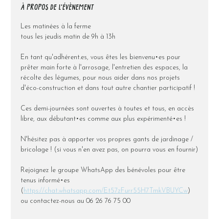
À PROPOS DE L'ÉVÈNEMENT
Les matinées à la ferme
tous les jeudis matin de 9h à 13h
En tant qu'adhérent.es, vous êtes les bienvenu•es pour 
prêter main forte à l'arrosage, l'entretien des espaces, la 
récolte des légumes, pour nous aider dans nos projets 
d'éco-construction et dans tout autre chantier participatif !
Ces demi-journées sont ouvertes à toutes et tous, en accès 
libre, aux débutant•es comme aux plus expérimenté•es !
N'hésitez pas à apporter vos propres gants de jardinage / 
bricolage ! (si vous n'en avez pas, on pourra vous en fournir)
Rejoignez le groupe WhatsApp des bénévoles pour être 
tenus informé•es 
(
https://chat.whatsapp.com/Et57zFurr55H7TmkVBUYCw
) 
ou contactez-nous au 06 26 76 75 00