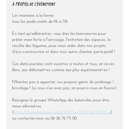
À PROPOS DE L'ÉVÈNEMENT
Les matinées à la ferme
tous les jeudis matin de 9h à 13h
En tant qu'adhérent.es, vous êtes les bienvenu•es pour 
prêter main forte à l'arrosage, l'entretien des espaces, la 
récolte des légumes, pour nous aider dans nos projets 
d'éco-construction et dans tout autre chantier participatif !
Ces demi-journées sont ouvertes à toutes et tous, en accès 
libre, aux débutant•es comme aux plus expérimenté•es !
N'hésitez pas à apporter vos propres gants de jardinage / 
bricolage ! (si vous n'en avez pas, on pourra vous en fournir)
Rejoignez le groupe WhatsApp des bénévoles pour être 
tenus informé•es 
(
https://chat.whatsapp.com/Et57zFurr55H7TmkVBUYCw
) 
ou contactez-nous au 06 26 76 75 00