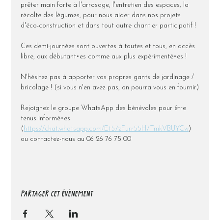
prêter main forte à l'arrosage, l'entretien des espaces, la 
récolte des légumes, pour nous aider dans nos projets 
d'éco-construction et dans tout autre chantier participatif !
Ces demi-journées sont ouvertes à toutes et tous, en accès 
libre, aux débutant•es comme aux plus expérimenté•es !
N'hésitez pas à apporter vos propres gants de jardinage / 
bricolage ! (si vous n'en avez pas, on pourra vous en fournir)
Rejoignez le groupe WhatsApp des bénévoles pour être 
tenus informé•es 
(
https://chat.whatsapp.com/Et57zFurr55H7TmkVBUYCw
) 
ou contactez-nous au 06 26 76 75 00
PARTAGER CET ÉVÈNEMENT