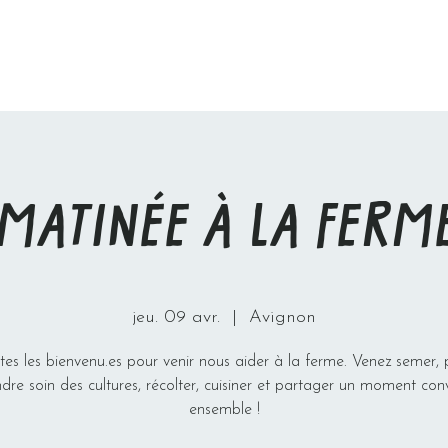
MATINÉE À LA FERM
jeu. 09 avr.
  |  
Avignon
tes les bienvenu.es pour venir nous aider à la ferme. Venez semer, p
dre soin des cultures, récolter, cuisiner et partager un moment conv
ensemble !