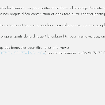
tes les bienvenu•es pour prêter main forte à l'arrosage, l'entretien
 nos projets d'éco-construction et dans tout autre chantier particip
tes à toutes et tous, en accès libre, aux débutant•es comme aux pl
propres gants de jardinage / bricolage ! (si vous n'en avez pas, on
p des bénévoles pour être tenus informé•es 
m/Et57zFurr55H7TmkVBUYCw
) ou contactez-nous au 06 26 76 75 