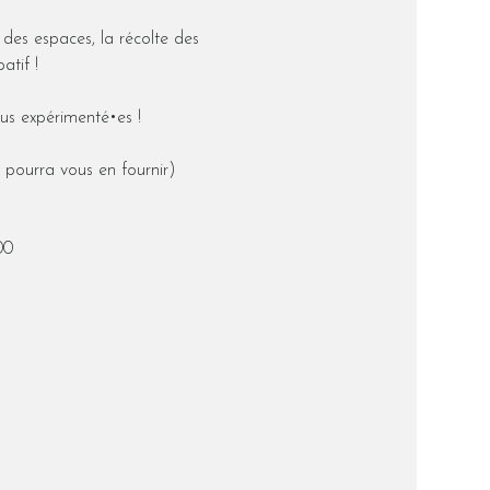
 des espaces, la récolte des 
atif !
us expérimenté•es !
 pourra vous en fournir)
00