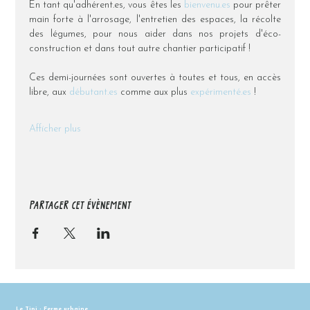
En tant qu'adhérent.es, vous êtes les 
bienvenu.es
 pour prêter 
main forte à l'arrosage, l'entretien des espaces, la récolte 
des légumes, pour nous aider dans nos projets d'éco-
construction et dans tout autre chantier participatif !
Ces demi-journées sont ouvertes à toutes et tous, en accès 
libre, aux 
débutant.es
 comme aux plus 
expérimenté.es
 !
Afficher plus
PARTAGER CET ÉVÈNEMENT
Le Tipi - Ferme urbaine