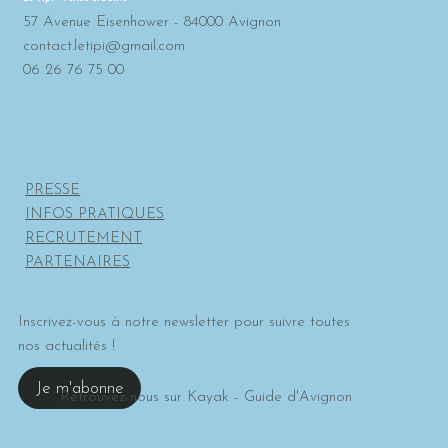
57 Avenue Eisenhower - 84000 Avignon
contact.letipi@gmail.com
06 26 76 75 00
PRESSE
INFOS PRATIQUES
RECRUTEMENT
PARTENAIRES
Inscrivez-vous à notre newsletter pour suivre toutes
nos actualités !
Je m'abonne
Retrouvez-nous sur
Kayak - Guide d'Avignon