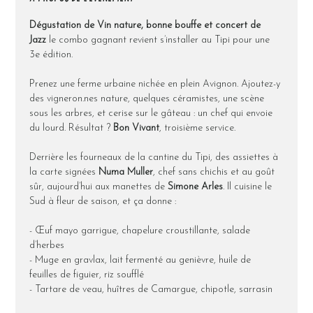
Dégustation de Vin nature, bonne bouffe et concert de 
Jazz
 le combo gagnant revient s’installer au Tipi pour une 
3e édition.
Prenez une ferme urbaine nichée en plein Avignon. Ajoutez-y 
des vigneron.nes nature, quelques céramistes, une scène 
sous les arbres, et cerise sur le gâteau : un chef qui envoie 
du lourd. Résultat ? 
Bon Vivant
, troisième service.
Derrière les fourneaux de la cantine du Tipi, des assiettes à 
la carte signées 
Numa Muller
, chef sans chichis et au goût 
sûr, aujourd’hui aux manettes de 
Simone Arles
. Il cuisine le 
Sud à fleur de saison, et ça donne :
- Œuf mayo garrigue, chapelure croustillante, salade 
d’herbes
- Muge en gravlax, lait fermenté au genièvre, huile de 
feuilles de figuier, riz soufflé
- Tartare de veau, huîtres de Camargue, chipotle, sarrasin